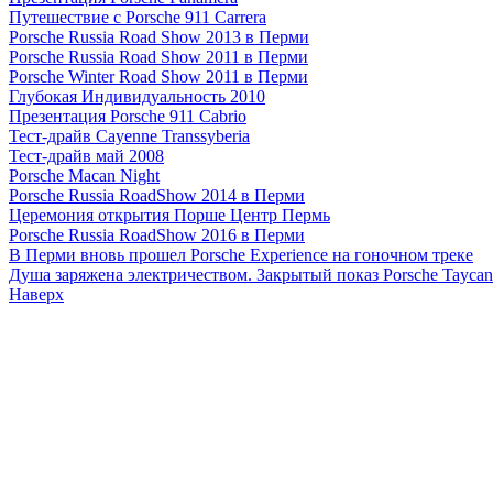
Путешествие с Porsche 911 Carrera
Porsche Russia Road Show 2013 в Перми
Porsche Russia Road Show 2011 в Перми
Porsche Winter Road Show 2011 в Перми
Глубокая Индивидуальность 2010
Презентация Porsche 911 Cabrio
Тест-драйв Cayenne Transsyberia
Тест-драйв май 2008
Porsche Macan Night
Porsche Russia RoadShow 2014 в Перми
Церемония открытия Порше Центр Пермь
Porsche Russia RoadShow 2016 в Перми
В Перми вновь прошел Porsche Experience на гоночном треке
Душа заряжена электричеством. Закрытый показ Porsche Tayca
Наверх