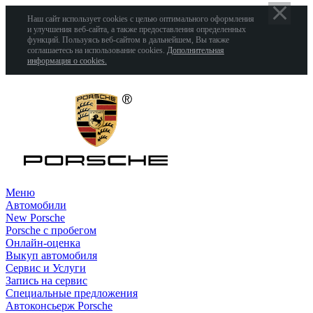
Наш сайт использует cookies с целью оптимального оформления
и улучшения веб-сайта, а также предоставления определенных
функций. Пользуясь веб-сайтом в дальнейшем, Вы также
соглашаетесь на использование cookies.
Дополнительная
информация о cookies.
Меню
Автомобили
New Porsche
Porsche с пробегом
Онлайн-оценка
Выкуп автомобиля
Сервис и Услуги
Запись на сервис
Специальные предложения
Автоконсьерж Porsche