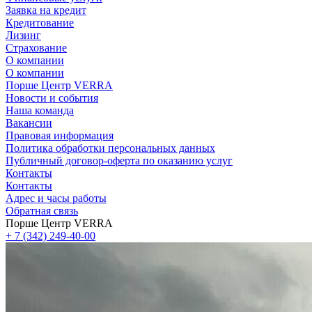
Заявка на кредит
Кредитование
Лизинг
Страхование
О компании
О компании
Порше Центр VERRA
Новости и события
Наша команда
Вакансии
Правовая информация
Политика обработки персональных данных
Публичный договор-оферта по оказанию услуг
Контакты
Контакты
Адрес и часы работы
Обратная связь
Порше Центр VERRA
+ 7 (342) 249-40-00