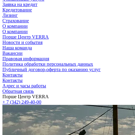
Заявка на кредит
Кредитование
Лизинг
Страхование
О компании
О компании
Порше Центр VERRA
Новости и события
Наша команда
Вакансии
Правовая информация
Политика обработки персональных данных
Публичный договор-оферта по оказанию услуг
Контакты
Контакты
Адрес и часы работы
Обратная связь
Порше Центр VERRA
+ 7 (342) 249-40-00