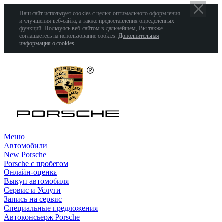
Наш сайт использует cookies с целью оптимального оформления
и улучшения веб-сайта, а также предоставления определенных
функций. Пользуясь веб-сайтом в дальнейшем, Вы также
соглашаетесь на использование cookies.
Дополнительная
информация о cookies.
Меню
Автомобили
New Porsche
Porsche с пробегом
Онлайн-оценка
Выкуп автомобиля
Сервис и Услуги
Запись на сервис
Специальные предложения
Автоконсьерж Porsche