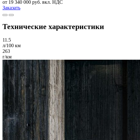
от 19 340 000 руб. вкл. НДС
Заказать
Технические характеристики
11.5
л/100 км
263
г/км