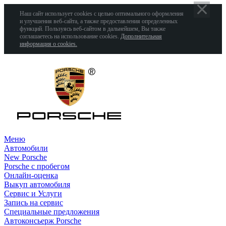
Наш сайт использует cookies с целью оптимального оформления
и улучшения веб-сайта, а также предоставления определенных
функций. Пользуясь веб-сайтом в дальнейшем, Вы также
соглашаетесь на использование cookies.
Дополнительная
информация о cookies.
Меню
Автомобили
New Porsche
Porsche с пробегом
Онлайн-оценка
Выкуп автомобиля
Сервис и Услуги
Запись на сервис
Специальные предложения
Автоконсьерж Porsche