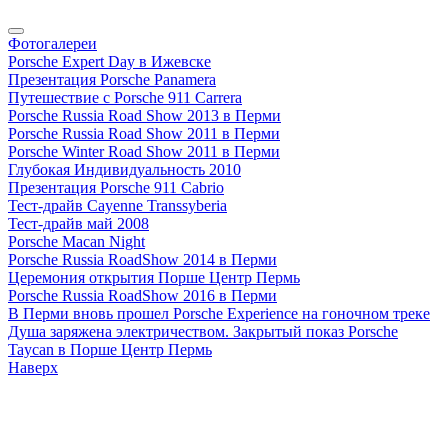
Фотогалереи
Porsche Expert Day в Ижевске
Презентация Porsche Panamera
Путешествие с Porsche 911 Carrera
Porsche Russia Road Show 2013 в Перми
Porsche Russia Road Show 2011 в Перми
Porsche Winter Road Show 2011 в Перми
Глубокая Индивидуальность 2010
Презентация Porsche 911 Cabrio
Тест-драйв Cayenne Transsyberia
Тест-драйв май 2008
Porsche Macan Night
Porsche Russia RoadShow 2014 в Перми
Церемония открытия Порше Центр Пермь
Porsche Russia RoadShow 2016 в Перми
В Перми вновь прошел Porsche Experience на гоночном треке
Душа заряжена электричеством. Закрытый показ Porsche
Taycan в Порше Центр Пермь
Наверх