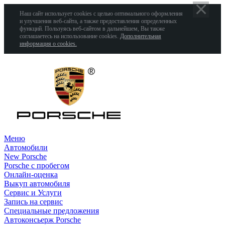
Наш сайт использует cookies с целью оптимального оформления
и улучшения веб-сайта, а также предоставления определенных
функций. Пользуясь веб-сайтом в дальнейшем, Вы также
соглашаетесь на использование cookies.
Дополнительная
информация о cookies.
Меню
Автомобили
New Porsche
Porsche с пробегом
Онлайн-оценка
Выкуп автомобиля
Сервис и Услуги
Запись на сервис
Специальные предложения
Автоконсьерж Porsche