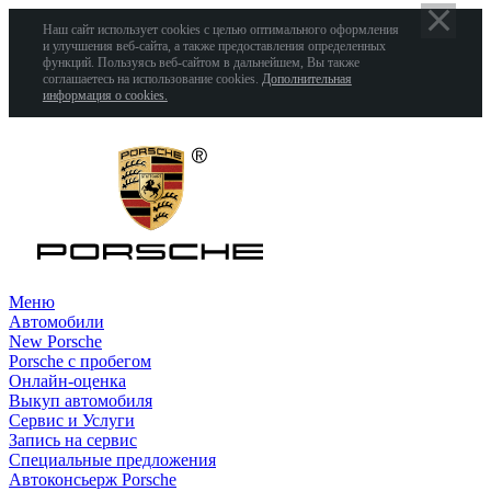
Наш сайт использует cookies с целью оптимального оформления
и улучшения веб-сайта, а также предоставления определенных
функций. Пользуясь веб-сайтом в дальнейшем, Вы также
соглашаетесь на использование cookies.
Дополнительная
информация о cookies.
Меню
Автомобили
New Porsche
Porsche с пробегом
Онлайн-оценка
Выкуп автомобиля
Сервис и Услуги
Запись на сервис
Специальные предложения
Автоконсьерж Porsche