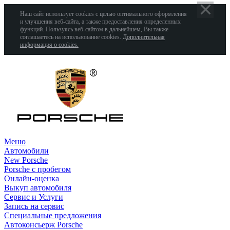
Наш сайт использует cookies с целью оптимального оформления
и улучшения веб-сайта, а также предоставления определенных
функций. Пользуясь веб-сайтом в дальнейшем, Вы также
соглашаетесь на использование cookies.
Дополнительная
информация о cookies.
Меню
Автомобили
New Porsche
Porsche с пробегом
Онлайн-оценка
Выкуп автомобиля
Сервис и Услуги
Запись на сервис
Специальные предложения
Автоконсьерж Porsche