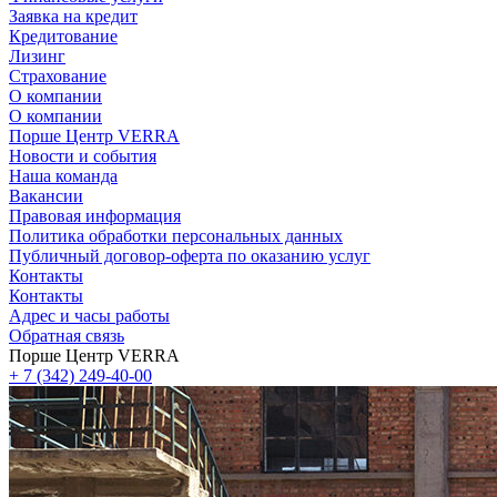
Заявка на кредит
Кредитование
Лизинг
Страхование
О компании
О компании
Порше Центр VERRA
Новости и события
Наша команда
Вакансии
Правовая информация
Политика обработки персональных данных
Публичный договор-оферта по оказанию услуг
Контакты
Контакты
Адрес и часы работы
Обратная связь
Порше Центр VERRA
+ 7 (342) 249-40-00