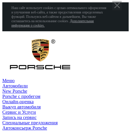
Наш сайт использует cookies с целью оптимального оформления
и улучшения веб-сайта, а также предоставления определенных
функций. Пользуясь веб-сайтом в дальнейшем, Вы также
соглашаетесь на использование cookies.
Дополнительная
информация о cookies.
Меню
Автомобили
New Porsche
Porsche с пробегом
Онлайн-оценка
Выкуп автомобиля
Сервис и Услуги
Запись на сервис
Специальные предложения
Автоконсьерж Porsche