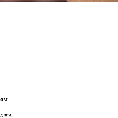
ком
ад ним.