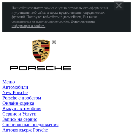
Наш сайт использует cookies с целью оптимального оформления
и улучшения веб-сайта, а также предоставления определенных
функций. Пользуясь веб-сайтом в дальнейшем, Вы также
соглашаетесь на использование cookies.
Дополнительная
информация о cookies.
Меню
Автомобили
New Porsche
Porsche с пробегом
Онлайн-оценка
Выкуп автомобиля
Сервис и Услуги
Запись на сервис
Специальные предложения
Автоконсьерж Porsche