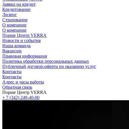
Заявка на кредит
Кредитование
Лизинг
Страхование
О компании
О компании
Порше Центр VERRA
Новости и события
Наша команда
Вакансии
Правовая информация
Политика обработки персональных данных
Публичный договор-оферта по оказанию услуг
Контакты
Контакты
Адрес и часы работы
Обратная связь
Порше Центр VERRA
+ 7 (342) 249-40-00