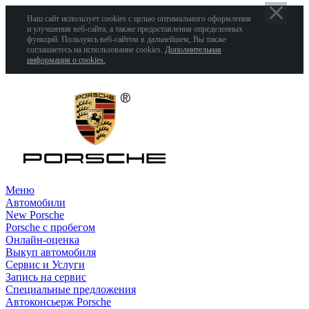
Наш сайт использует cookies с целью оптимального оформления
и улучшения веб-сайта, а также предоставления определенных
функций. Пользуясь веб-сайтом в дальнейшем, Вы также
соглашаетесь на использование cookies.
Дополнительная
информация о cookies.
Меню
Автомобили
New Porsche
Porsche с пробегом
Онлайн-оценка
Выкуп автомобиля
Сервис и Услуги
Запись на сервис
Специальные предложения
Автоконсьерж Porsche