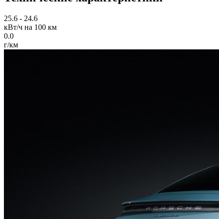
25.6 - 24.6
кВт/ч на 100 км
0.0
г/км