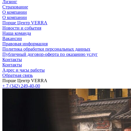
Лизинг
Страхование
О компании
О компании
Порше Центр VERRA
Новости и события
Наша команда
Вакансии
Правовая информация
Политика обработки персональных данных
Публичный договор-оферта по оказанию услуг
Контакты
Контакты
Адрес и часы работы
Обратная связь
Порше Центр VERRA
+ 7 (342) 249-40-00